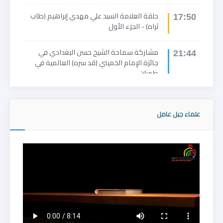
حلقة العلامة السيد علي مهدي إبراهيم (طاب
17:50
ثراه) - الجزء الأول
مشاركة سماحة الشيخ حسن البغدادي في
21:44
جائزة الإمام الخميني (قد سره) العالمية في
طهران
الشيخ حسن البغدادي - ممثلاً الأمين العام لحزب
21:40
الله- من طهران: الجائزة الحقيقية تُمنح لرجال
علماء جبل عامل
العدالة والسلام لا لمرتكبي المجازر
حلقة خاصة في الذكرى السنوية الأولى
15:50
لاستشهاد الأمين العام لحزب الله سماحة السيد
هاشم صفي الدين (رضوان الله عليه)
حلقة خاصة في الذكرى السنوية الأولى
14:47
لإستشهاد سيد شهداء الأمة سماحة السيد
حسن نصر الله (رضوان الله عليه) - القسم 2