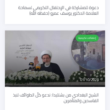
دعوة للمشاركة في الإحتفال التكريمي لسماحة
العلامة الدكتور يوسف عمرو (حفظه الله)
إحتفالات تكريمية
01/10/2023
الشيخ البغدادي من بشتليدا: ندعو كلّ الطوائف لنبذ
الفاسدين والمتآمرين