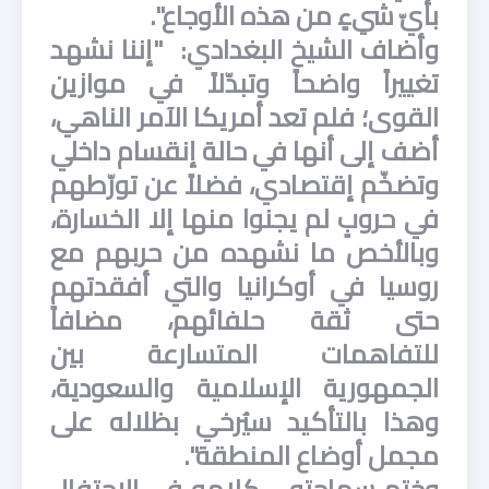
بأيّ شيءٍ من هذه الأوجاع".
وأضاف الشيخ البغدادي: "إننا نشهد
تغييراً واضحاً وتبدّلاً في موازين
القوى؛ فلم تعد أمريكا الآمر الناهي،
أضف إلى أنها في حالة إنقسام داخلي
وتضخّم إقتصادي، فضلاً عن تورّطهم
في حروبٍ لم يجنوا منها إلا الخسارة،
وبالأخص ما نشهده من حربهم مع
روسيا في أوكرانيا والتي أفقدتهم
حتى ثقة حلفائهم، مضافاً
للتفاهمات المتسارعة بين
الجمهورية الإسلامية والسعودية،
وهذا بالتأكيد سيُرخي بظلاله على
مجمل أوضاع المنطقة".