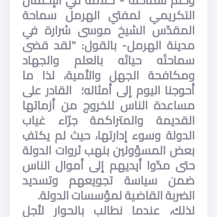
وختم سماحته - كلامه في الإحتفال
التكريمي لمفتي الهرمل سماحة
المقدّس الشيخ موسى شرارة في
مدينة الهرمل- بالقول: "لقد قضى
سماحتُه حياتَه بالعلم والجهاد
ومكافحة الجهل والأمية، لذا ما
أحوجنا اليوم إلى أمثاله؛ القادر على
مساعدة الناس للخروج من أزماتها
القديمة والمتراكمة جرّاء غياب
الدولة وسوء إدارتها، حيث لم يكتفِ
بعض المسؤولين بنهب ثروات الدولة
حتى مدّوا أيديهم إلى أموال الناس
ضمن سياسة تجويعهم وتسديد
الضربة القاضية لمؤسسات الدولة.
لذلك، عندما نطالب بالحوار لأجل