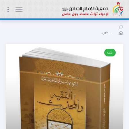
-
كتب
كتب