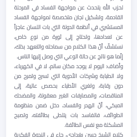
لحزب الله يتحدث عن مواجهة الفساد في المرحلة
القادمة، وتشكيل لجان متخصصة لمواجهة الفساد
المستشري في أنظمة الدولة التي بات اللسان عاجزاً
عن تعدادها، وتحتاج إلى ثورة من نوع خاص،
نستشفّ أنّ هذا الكلام من سماحته والتعهد بذلك،
إنّما هو ناتج عن حالة الوعي التي وصل إليها الناس.
وأضاف: اليوم لا يوجد مكان سالم، لا في الكهرباء،
ولا الطبابة وشركات الأدوية التي تسرح وتمرح من
دون رقابة، وتغري الأطباء بحصص عالية، إلى
المناقصات، والمصارفات الغير معقولة، والمضحك
المبكي، أنّ الهدر والفساد، دخل ضمن منظومة
الطوائف، فالفاسد بات يتلطى بطائفته، وتصبح
المشكلة مع نفس الطائفة.
كلام الشيخ حسن بغدادي، جاء في الندوة الفكرية