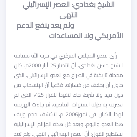
الشيخ بغدادي: العصر الإسرائيلي
انتهى
ولم يعد ينفع الدعم
الأمريكي ولا المساعدات
رأى عضو المجلس المركزي في حزب الله سماحة
الشيخ حسن بغدادي، أنّ انتصار 25 أيار 2000م، كان
محطة تاريخية في الصراع مع العدو الإسرائيلي، الذي
حاول أن يخفف من خسارته، مُدّعياً أنّ الإنسحاب من
دون قيد ولا شرط، جاء تنفيذاً للقرار 425، الذي لم
تعترف به طيلة السنوات الماضية، ثم جاءت الهزيمة
لهذا الكيان في تموز2006 م، لتكشف حجم وزيف
هذا العدو. واليوم، وبعد كل هذه الهزائم الإسرائيلية
نستطيع القول: أنّ العصر الإسرائيلي انتهى، ولم تعد