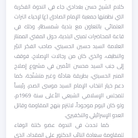
كلام الشيخ حسن بغدادي جاء في الندوة الفكرية
التي نظمتها جمعية الإمام الصادق (ع) لإحياء التراث
العلمائي بالتعاون مع بلدية شمسطار، وذلك في
قاعة المحاضرات لمبنى البلدية، حول المفتي الممتاز
العلامة السيد حسين الحسيني، صاحب الفكر النيّر
والنظيف، والذي كان من رجالات الإصلاح، فوقف
إلى جنب السيد محسن الأمين في مشروع إصلاح
المنبر الحسيني، بطريقة هادئة وغير متشنّجة، كما
دعم خيار انتخاب الإمام السيد موسى الصدر، رئيساً
للمجلس الإسلامي الشيعي الأعلى سنة 1969م،
ولو كان اليوم موجوداً، لالتزم بنهج المقاومة وقاتل
العدو الإسرائيلي والتكفيري.
كما تحدث في الندوة عضو كتلة الوفاء
للمقاومة سعادة النائب الدكتور علي المقداد، الذي