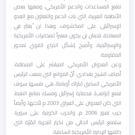
تنفع المساعدات والدعم الأمريكي، ومعها بعض
الأنظمة العربية، التي بات الدعم والتعاون مع العدو
الإسرائيلي على المكشوف، وهذا لن ُيغيّر في
المعادلة، فلبنان لن يكون معبراً للمخابرات الأمريكية
والإسرائيلية، وأصبح يُشكّل الذراع القوي لمحور
المقاومة.
وعن العدوان الأمريكي المباشر على المنطقة،
أضاف الشيخ بغدادي: أنّ الموانع التي منعت الرئيس
الأمريكي السابق (باراك أوباما)، هي نفسها سوف
تمنع (ترامب)، فحماية إسرائيل ومسك منابع النفط،
التي كان العدوان على العراق 2003 م لأجلها، وأيضاً
حرب تموز 2006 م، والحرب الكونية على سوريا،
ستمنع الرئيس الحالي من تكرار التجربة المُرّة التي
ذاقتها الإدارة الأمريكية السابقة.