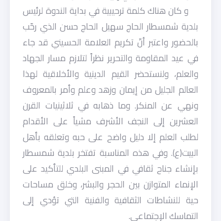
و كان هناك كلمة ترحيبية في بداية الندوة لرئيس
بلدية شمسطار الحاج سهيل الحاج حسن الذي رحّب
بالحضور واعتبر أنّ تكريم العلامة الحسيني قد جاء
في عيد المقاومة والتحرير نظراً لتلازم مسار الجهاد
والعلم، ولنستحضر القيم الدينية والأخلاقية لهذا
العالم الجليل من إيمان وزهد وعلم وأمر بالمعروف
ونهي عن المنكر. وما ذهابه في ثلاثينيات القرن
العشرين إلى النجف الأشرف مشياً على الأقدام
لطلب العلم إلا دليل واضح على حبه وتعلقه بأهل
البيت(ع). وفي هذه المناسبة تفتخر بلدية شمسطار
بإنشاء جناح ثقافي في المبنى البلدي للتأكيد على
الإنماء المتوازن بين الحجر والبشر، وخلق مساحات
حية للنشاطات الثقافية والفنية التي تؤدي إلى
التماسك الإجتماعي.