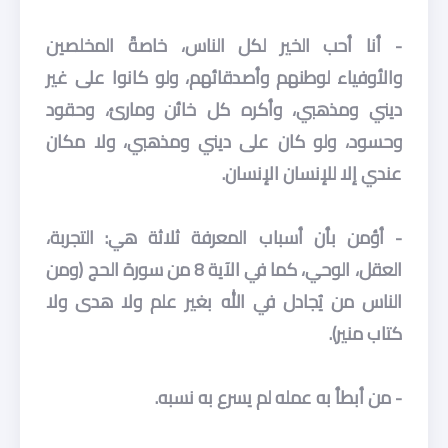
- أنا أحب الخير لكل الناس، خاصةً المخلصين
والأوفياء لوطنهم وأصدقائهم، ولو كانوا على غير
ديني ومذهبي، وأكره كل خائن ومارئ، وحقود
وحسود، ولو كان على ديني ومذهبي، ولا مكان
عندي إلا للإنسان الإنسان.
- أؤمن بأن أسباب المعرفة ثلاثة هي: التجربة،
العقل، الوحي، كما في الآية 8 من سورة الحج (ومن
الناس من يُجادل في الله بغير علم ولا هدى ولا
كتاب منير).
- من أبطأ به عمله لم يسرع به نسبه.