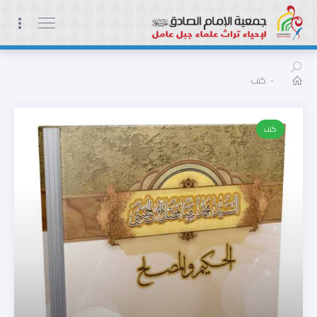
-
كتب
كتب